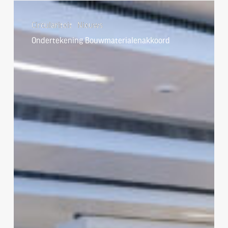
Ondertekening
Bouwmaterialenakkoord
Circulariteit
Nieuws
Ondertekening Bouwmaterialenakkoord