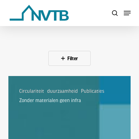
Skip
Menu
to
search
Close
main
Menu
content
Filter
Zonder
materialen
Circulariteit
duurzaamheid
Publicaties
geen
Zonder materialen geen infra
infra