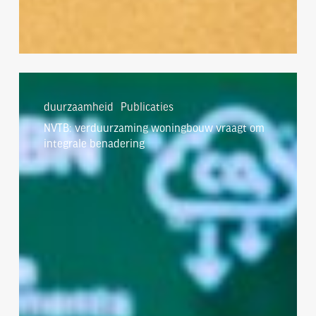
NVTB:
verduurzaming
duurzaamheid
Publicaties
woningbouw
NVTB: verduurzaming woningbouw vraagt om
vraagt
integrale benadering
om
integrale
benadering