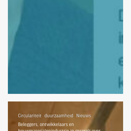
Beleggers,
ontwikkelaars
Circulariteit
duurzaamheid
Nieuws
en
Beleggers, ontwikkelaars en
bouwmaterialenindustrie
bouwmaterialenindustrie in gesprek over