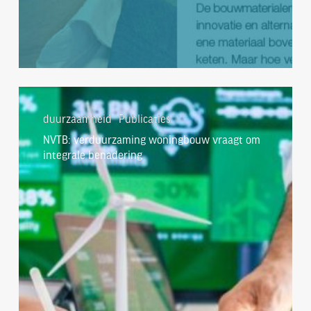
NVTB:
verduurzaming
duurzaamheid
Publicaties
woningbouw
NVTB: verduurzaming woningbouw vraagt om
vraagt
integrale benadering
om
integrale
benadering