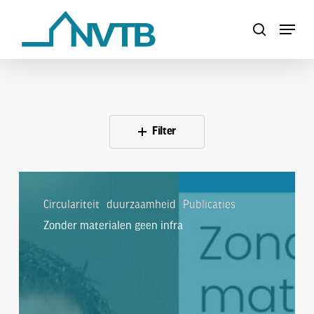
Skip
Menu
to
search
Close
main
Menu
content
Filter
Zonder
materialen
Circulariteit
duurzaamheid
Publicaties
geen
Zonder materialen geen infra
infra