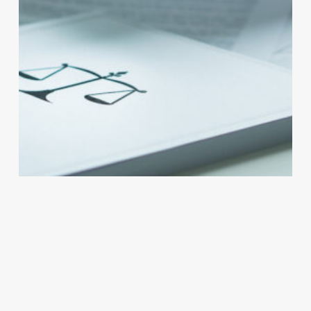
Nationale
Aanpak
Circulariteit
Publicaties
Biobased
Nationale Aanpak Biobased Bouwen
Bouwen