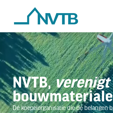
Skip
to
main
content
NVTB,
verenigt
bouwmateriale
Dé koepelorganisatie die de belangen b