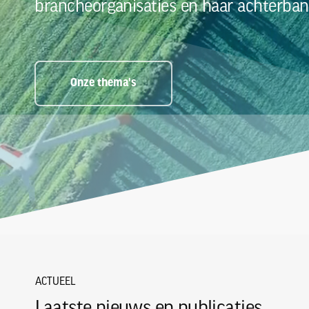
brancheorganisaties en haar achterban
Onze thema's
ACTUEEL
Laatste nieuws en publicaties