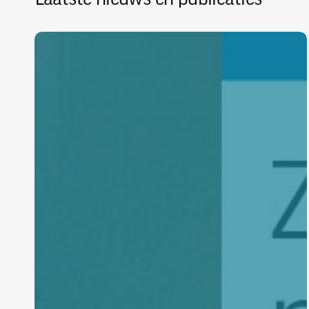
Zonder
materialen
geen
infra