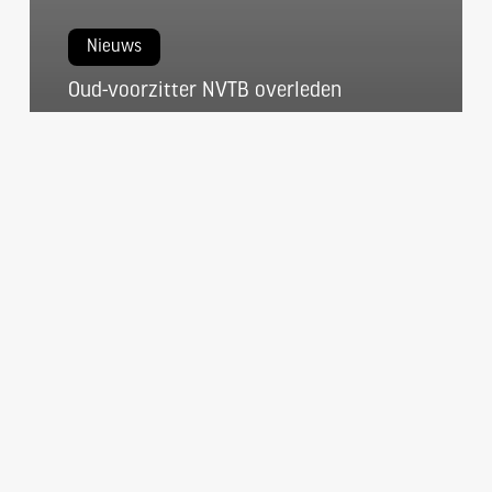
Nieuws
Oud-voorzitter NVTB overleden
nvtb
5 september 2024
Titia
Siertsema
benoemd
voor
derde
termijn
NVTB