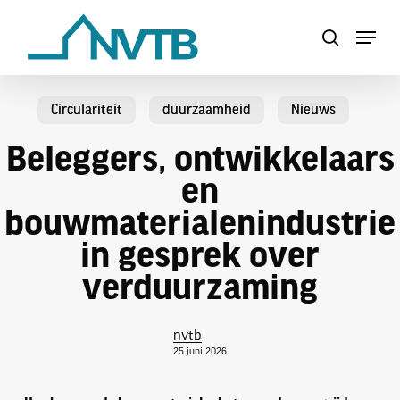
Skip
Menu
to
search
Close
main
Menu
content
Circulariteit
duurzaamheid
Nieuws
Beleggers, ontwikkelaars
en
bouwmaterialenindustrie
in gesprek over
verduurzaming
nvtb
25 juni 2026