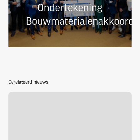
Ondertekening
Bouwmaterialenakkoord
Gerelateerd nieuws
Oud-
voorzitter
NVTB
overleden