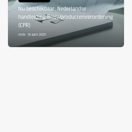
(CPR)
Nu beschikbaar: Nederlandse
handleiding Bouwproductenverordening
(CPR)
nvtb
10 april 2025