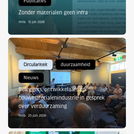
Publicaties
Zonder materialen geen infra
nvtb
15 juli 2026
Beleggers,
ontwikkelaars
en
Circulariteit
duurzaamheid
bouwmaterialenindustrie
in
Nieuws
gesprek
Beleggers, ontwikkelaars en
over
bouwmaterialenindustrie in gesprek
verduurzaming
over verduurzaming
nvtb
25 juni 2026