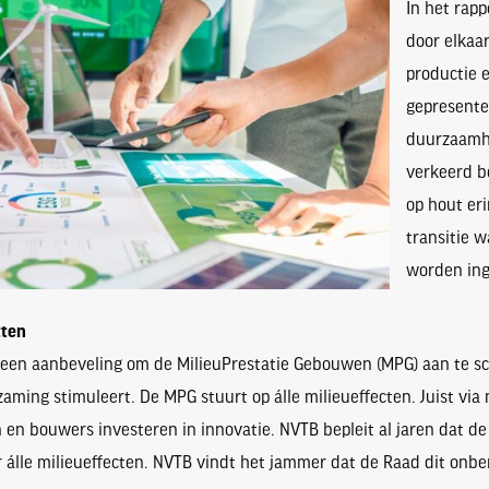
In het rap
door elkaa
productie 
gepresente
duurzaamh
verkeerd be
op hout eri
transitie 
worden ing
tten
en aanbeveling om de MilieuPrestatie Gebouwen (MPG) aan te scher
aming stimuleert. De MPG stuurt op álle milieueffecten. Juist via 
n bouwers investeren in innovatie. NVTB bepleit al jaren dat de
álle milieueffecten. NVTB vindt het jammer dat de Raad dit onben