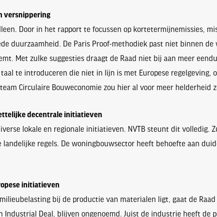
n versnippering
een. Door in het rapport te focussen op kortetermijnemissies, mis
ede duurzaamheid. De Paris Proof-methodiek past niet binnen de 
oemt. Met zulke suggesties draagt de Raad niet bij aan meer eendu
al te introduceren die niet in lijn is met Europese regelgeving, o
ieteam Circulaire Bouweconomie zou hier al voor meer helderheid 
elijke decentrale initiatieven
verse lokale en regionale initiatieven. NVTB steunt dit volledig. 
e landelijke regels. De woningbouwsector heeft behoefte aan duid
ropese initiatieven
ilieubelasting bij de productie van materialen ligt, gaat de Raad 
an Industrial Deal, blijven ongenoemd. Juist de industrie heeft de