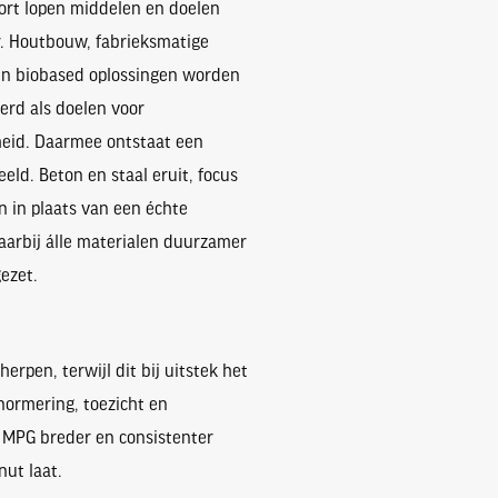
port lopen middelen en doelen
r. Houtbouw, fabrieksmatige
en biobased oplossingen worden
erd als doelen voor
eid. Daarmee ontstaat een
eld. Beton en staal eruit, focus
n in plaats van een échte
waarbij álle materialen duurzamer
ezet.
pen, terwijl dit bij uitstek het
normering, toezicht en
 MPG breder en consistenter
ut laat.