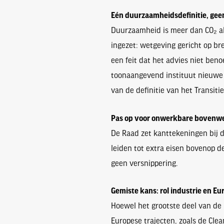
Eén duurzaamheidsdefinitie, gee
Duurzaamheid is meer dan CO₂ all
ingezet: wetgeving gericht op br
een feit dat het advies niet ben
toonaangevend instituut nieuwe ta
van de definitie van het Transit
Pas op voor onwerkbare bovenwett
De Raad zet kanttekeningen bij di
leiden tot extra eisen bovenop d
geen versnippering.
Gemiste kans: rol industrie en Eu
Hoewel het grootste deel van de m
Europese trajecten, zoals de Cle