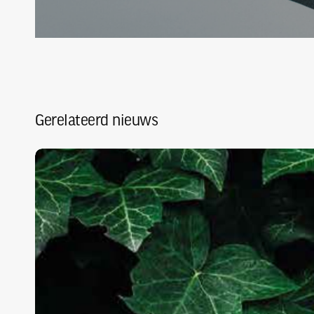
Gerelateerd nieuws
Visie
NVTB
verduurzaming
bouwsector