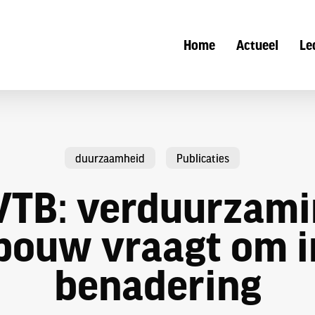
Home
Actueel
Le
duurzaamheid
Publicaties
VTB: verduurzami
ouw vraagt om i
benadering