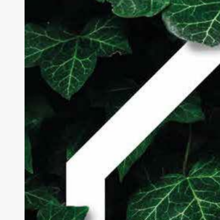
ADRES
CONTACT
Kingsfordweg 151
020 49 19 18
1043 GR Amsterdam
nvtb@nvtb.n
LinkedIn
©2026 NVTB –
|
|
HUISHOUDELIJK REGLEMENT
PRIVACY
DISCLA