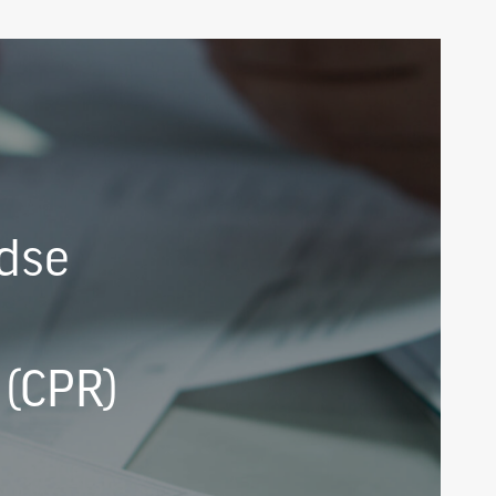
dse
(CPR)