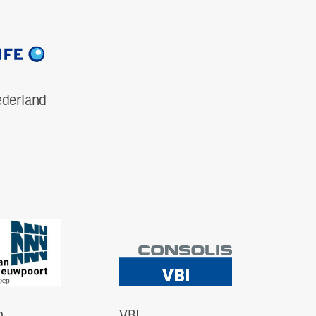
ederland
n
VBI