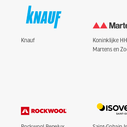
Knauf
Koninklijke H
Martens en Z
Rockwool Benelux
Saint-Gobain I