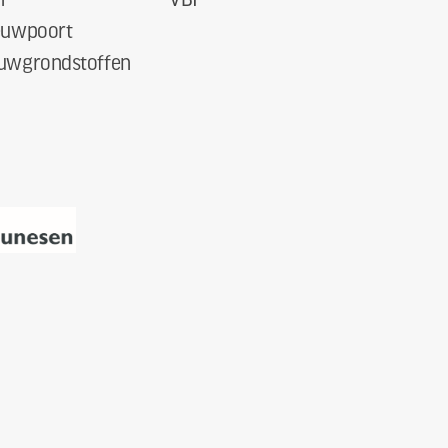
euwpoort
uwgrondstoffen