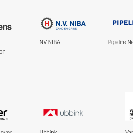
H
NV NIBA
Pipelife N
oon
sover
Ubbink
Va