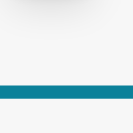
ADRES
Kingsfordweg 151
1043 GR Amsterdam