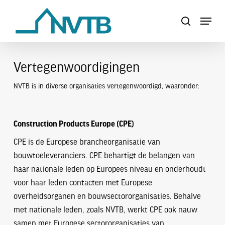
Skip
Menu
to
search
Close
main
Menu
content
Vertegenwoordigingen
NVTB is in diverse organisaties vertegenwoordigd, waaronder:
Construction Products Europe (CPE)
CPE is de Europese brancheorganisatie van
bouwtoeleveranciers. CPE behartigt de belangen van
haar nationale leden op Europees niveau en onderhoudt
voor haar leden contacten met Europese
overheidsorganen en bouwsectororganisaties. Behalve
met nationale leden, zoals NVTB, werkt CPE ook nauw
samen met Europese sectororganisaties van