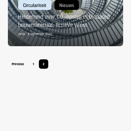
biobased
Circulariteit
Nieuws
bouwmateriaal:
Helderheid over CO₂-opslag in biobased
fictieve
bouwmateriaal: fictieve winst
winst
nvtb
9 september 2022
Previous
1
2