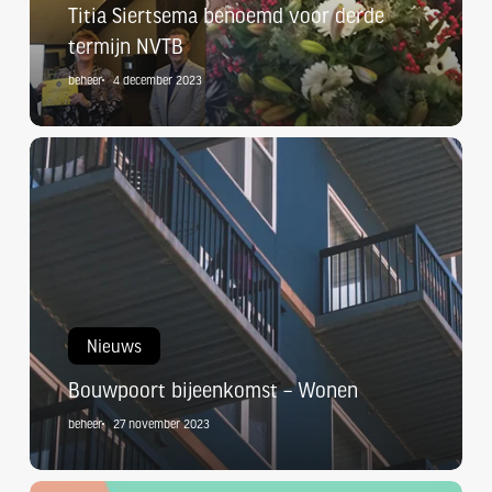
Titia Siertsema benoemd voor derde
termijn NVTB
beheer
4 december 2023
Bouwpoort
bijeenkomst
–
Wonen
Nieuws
Bouwpoort bijeenkomst – Wonen
beheer
27 november 2023