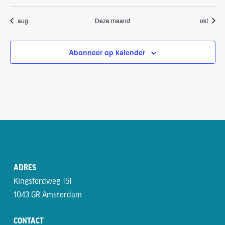
evenementen
evenementen
evenementen
evenementen
evenementen
evenementen
evenem
aug
Deze maand
okt
Abonneer op kalender
ADRES
Kingsfordweg 151
1043 GR Amsterdam
CONTACT