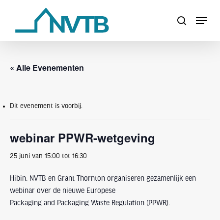
Skip
Menu
to
search
Close
main
Menu
content
« Alle Evenementen
Dit evenement is voorbij.
webinar PPWR-wetgeving
25 juni van 15:00
tot
16:30
Hibin, NVTB en Grant Thornton organiseren gezamenlijk een
webinar over de nieuwe Europese
Packaging and Packaging Waste Regulation (PPWR).