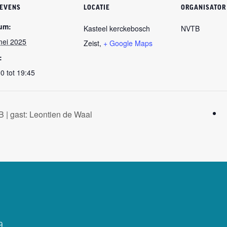
EVENS
LOCATIE
ORGANISATOR
um:
Kasteel kerckebosch
NVTB
mei 2025
Zeist
,
+ Google Maps
:
0 tot 19:45
 | gast: Leontien de Waal
9