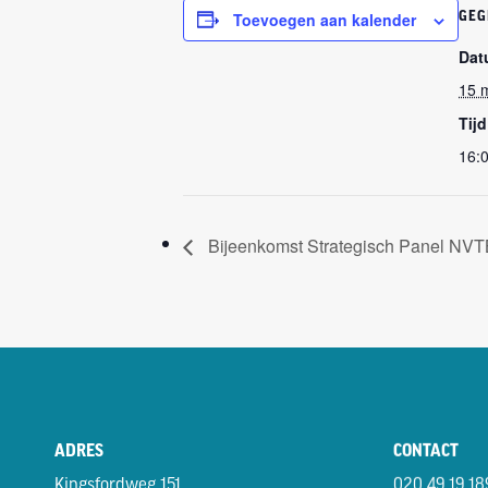
Toevoegen aan kalender
GEG
Dat
15 
Tijd
16:0
Bijeenkomst Strategisch Panel NVTB
ADRES
CONTACT
Kingsfordweg 151
020 49 19 18