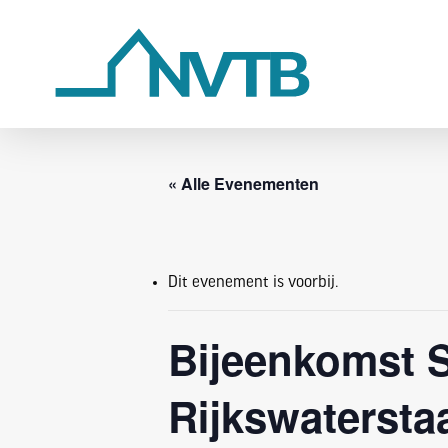
Skip
to
main
content
« Alle Evenementen
Dit evenement is voorbij.
Bijeenkomst S
Rijkswatersta